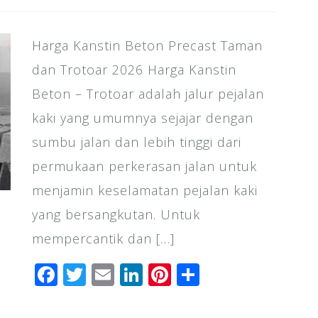
Harga Kanstin Beton Precast Taman
dan Trotoar 2026 Harga Kanstin
Beton – Trotoar adalah jalur pejalan
kaki yang umumnya sejajar dengan
sumbu jalan dan lebih tinggi dari
permukaan perkerasan jalan untuk
menjamin keselamatan pejalan kaki
yang bersangkutan. Untuk
mempercantik dan […]
F
T
E
Li
Pi
S
a
wi
m
n
n
h