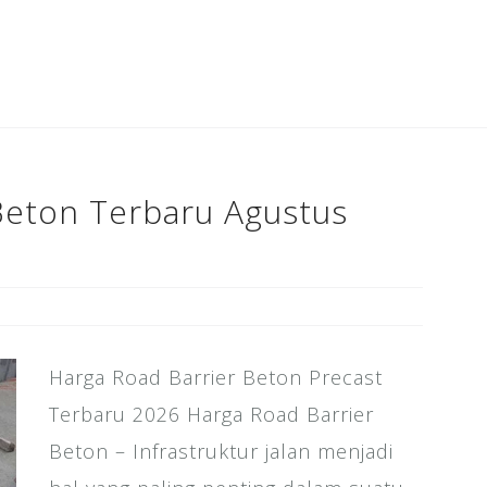
c
tt
ai
k
te
ar
e
e
l
e
r
e
b
r
dI
e
o
n
st
o
k
Beton Terbaru Agustus
Harga Road Barrier Beton Precast
Terbaru 2026 Harga Road Barrier
Beton – Infrastruktur jalan menjadi