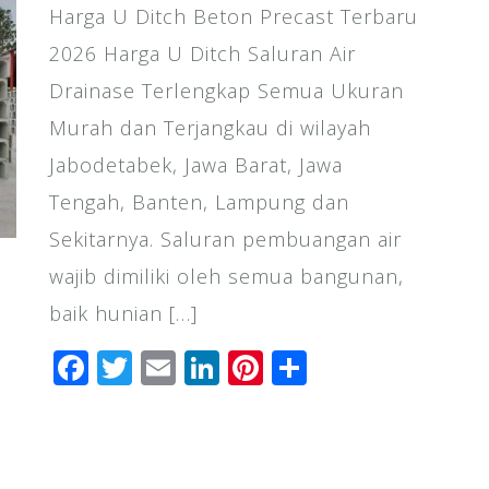
Harga U Ditch Beton Precast Terbaru
2026 Harga U Ditch Saluran Air
Drainase Terlengkap Semua Ukuran
Murah dan Terjangkau di wilayah
Jabodetabek, Jawa Barat, Jawa
Tengah, Banten, Lampung dan
Sekitarnya. Saluran pembuangan air
wajib dimiliki oleh semua bangunan,
baik hunian […]
F
T
E
Li
Pi
S
a
wi
m
n
n
h
c
tt
ai
k
te
ar
e
e
l
e
r
e