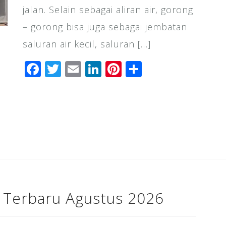
jalan. Selain sebagai aliran air, gorong
– gorong bisa juga sebagai jembatan
saluran air kecil, saluran […]
F
T
E
Li
Pi
S
a
wi
m
n
n
h
c
tt
ai
k
te
ar
e
e
l
e
r
e
b
r
dI
e
o
n
st
o
k
 Terbaru Agustus 2026