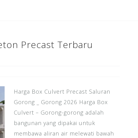
b
r
dI
e
o
n
st
o
k
eton Precast Terbaru
Harga Box Culvert Precast Saluran
Gorong _ Gorong 2026 Harga Box
Culvert – Gorong-gorong adalah
bangunan yang dipakai untuk
membawa aliran air melewati bawah