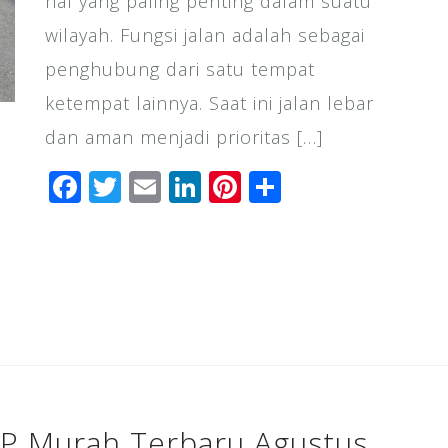
hal yang paling penting dalam suatu
wilayah. Fungsi jalan adalah sebagai
penghubung dari satu tempat
ketempat lainnya. Saat ini jalan lebar
dan aman menjadi prioritas […]
F
T
E
Li
Pi
S
a
wi
m
n
n
h
c
tt
ai
k
te
ar
e
e
l
e
r
e
b
r
dI
e
o
n
st
o
k
CP Murah Terbaru Agustus