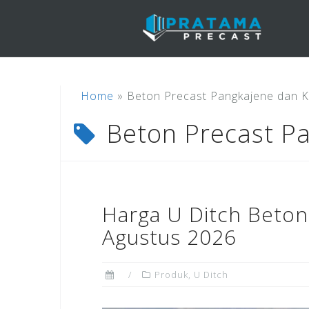
Skip
to
content
Home
»
Beton Precast Pangkajene dan 
Beton Precast P
Harga U Ditch Beton
Agustus 2026
Produk
,
U Ditch