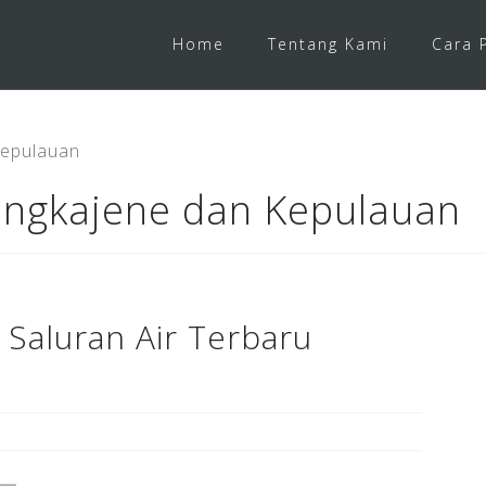
Home
Tentang Kami
Cara 
Kepulauan
angkajene dan Kepulauan
 Saluran Air Terbaru