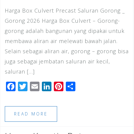
Harga Box Culvert Precast Saluran Gorong _
Gorong 2026 Harga Box Culvert – Gorong-
gorong adalah bangunan yang dipakai untuk
membawa aliran air melewati bawah jalan.
Selain sebagai aliran air, gorong – gorong bisa
juga sebagai jembatan saluran air kecil,
saluran […]
F
T
E
Li
Pi
S
a
wi
m
n
n
h
c
tt
ai
k
te
ar
e
e
l
e
r
e
READ MORE
b
r
dI
e