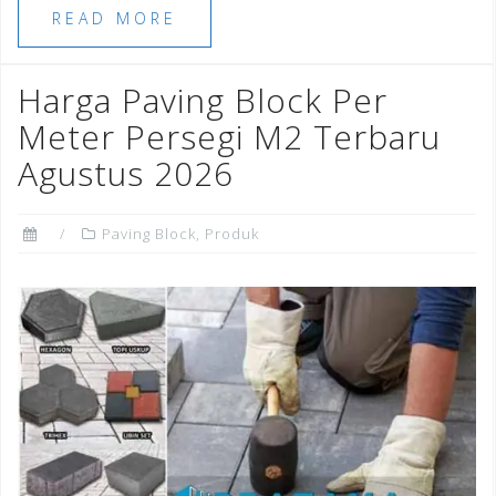
e
e
l
e
r
e
READ MORE
b
r
dI
e
o
n
st
Harga Paving Block Per
o
Meter Persegi M2 Terbaru
k
Agustus 2026
Paving Block
,
Produk