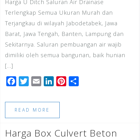
Harga U Ditch Saluran Air Drainase
Terlengkap Semua Ukuran Murah dan
Terjangkau di wilayah Jabodetabek, Jawa
Barat, Jawa Tengah, Banten, Lampung dan
Sekitarnya. Saluran pembuangan air wajib
dimiliki oleh semua bangunan, baik hunian
[…]
F
T
E
Li
Pi
S
a
wi
m
n
n
h
c
tt
ai
k
te
ar
e
e
l
e
r
e
READ MORE
b
r
dI
e
o
n
st
Harga Box Culvert Beton