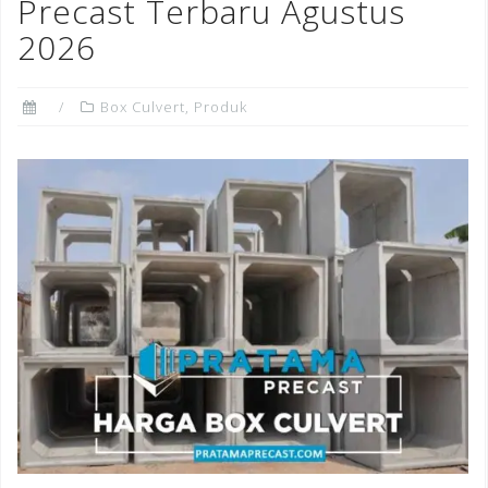
o
Precast Terbaru Agustus
k
2026
Box Culvert
,
Produk