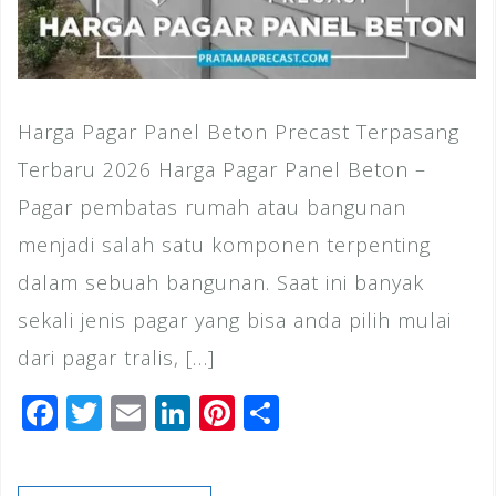
Harga Pagar Panel Beton Precast Terpasang
Terbaru 2026 Harga Pagar Panel Beton –
Pagar pembatas rumah atau bangunan
menjadi salah satu komponen terpenting
dalam sebuah bangunan. Saat ini banyak
sekali jenis pagar yang bisa anda pilih mulai
dari pagar tralis, […]
F
T
E
Li
Pi
S
a
wi
m
n
n
h
c
tt
ai
k
te
ar