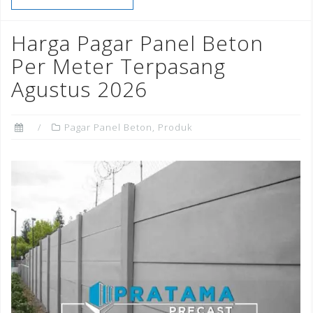
b
r
dI
e
o
n
st
Harga Pagar Panel Beton
o
Per Meter Terpasang
k
Agustus 2026
Pagar Panel Beton
,
Produk