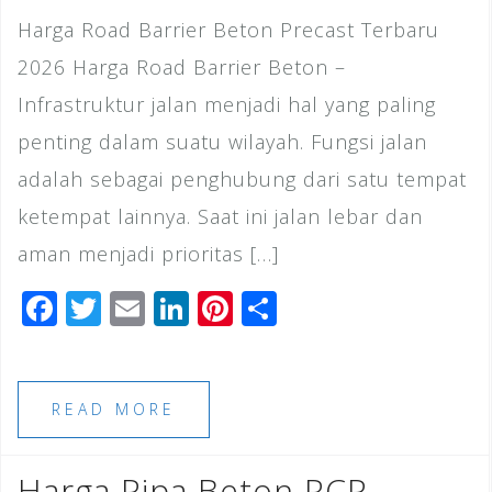
Harga Road Barrier Beton Precast Terbaru
2026 Harga Road Barrier Beton –
Infrastruktur jalan menjadi hal yang paling
penting dalam suatu wilayah. Fungsi jalan
adalah sebagai penghubung dari satu tempat
ketempat lainnya. Saat ini jalan lebar dan
aman menjadi prioritas […]
F
T
E
Li
Pi
S
a
wi
m
n
n
h
c
tt
ai
k
te
ar
e
e
l
e
r
e
READ MORE
b
r
dI
e
o
n
st
Harga Pipa Beton RCP