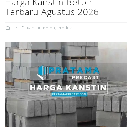
o
n
st
Harga Kanstin Beton
o
Terbaru Agustus 2026
k
Kanstin Beton
,
Produk