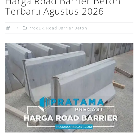
Harga Road Barrier Beton
o
Terbaru Agustus 2026
k
Produk
,
Road Barrier Beton