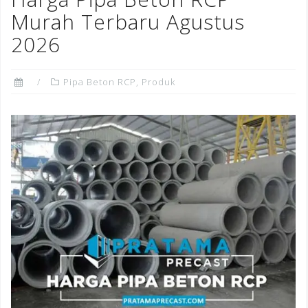
o
Murah Terbaru Agustus
k
2026
Pipa Beton RCP
,
Produk