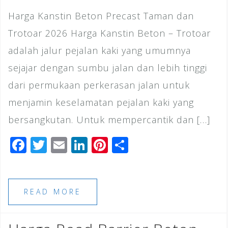
Harga Kanstin Beton Precast Taman dan
Trotoar 2026 Harga Kanstin Beton – Trotoar
adalah jalur pejalan kaki yang umumnya
sejajar dengan sumbu jalan dan lebih tinggi
dari permukaan perkerasan jalan untuk
menjamin keselamatan pejalan kaki yang
bersangkutan. Untuk mempercantik dan […]
F
T
E
Li
Pi
S
a
wi
m
n
n
h
c
tt
ai
k
te
ar
e
e
l
e
r
e
READ MORE
b
r
dI
e
o
n
st