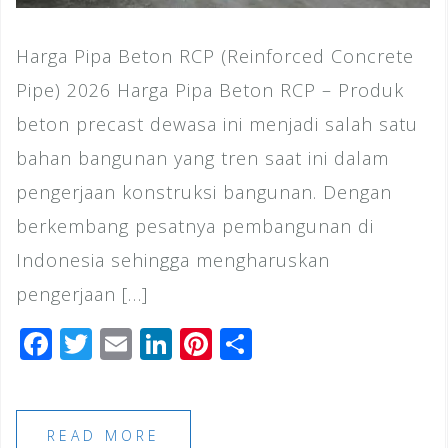
Harga Pipa Beton RCP (Reinforced Concrete
Pipe) 2026 Harga Pipa Beton RCP – Produk
beton precast dewasa ini menjadi salah satu
bahan bangunan yang tren saat ini dalam
pengerjaan konstruksi bangunan. Dengan
berkembang pesatnya pembangunan di
Indonesia sehingga mengharuskan
pengerjaan […]
F
T
E
Li
Pi
S
a
wi
m
n
n
h
c
tt
ai
k
te
ar
e
e
l
e
r
e
READ MORE