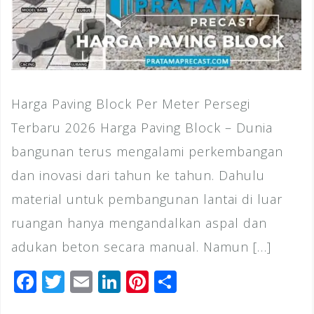
Harga Paving Block Per Meter Persegi
Terbaru 2026 Harga Paving Block – Dunia
bangunan terus mengalami perkembangan
dan inovasi dari tahun ke tahun. Dahulu
material untuk pembangunan lantai di luar
ruangan hanya mengandalkan aspal dan
adukan beton secara manual. Namun […]
F
T
E
Li
Pi
S
a
wi
m
n
n
h