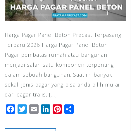
Harga Pagar Panel Beton Precast Terpasang
Terbaru 2026 Harga Pagar Panel Beton –
Pagar pembatas rumah atau bangunan
menjadi salah satu komponen terpenting
dalam sebuah bangunan. Saat ini banyak
sekali jenis pagar yang bisa anda pilih mulai
dari pagar tralis, […]
F
T
E
Li
Pi
S
a
wi
m
n
n
h
c
tt
ai
k
te
ar