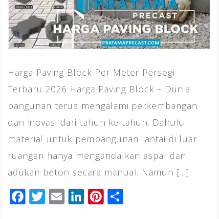
Harga Paving Block Per Meter Persegi
Terbaru 2026 Harga Paving Block – Dunia
bangunan terus mengalami perkembangan
dan inovasi dari tahun ke tahun. Dahulu
material untuk pembangunan lantai di luar
ruangan hanya mengandalkan aspal dan
adukan beton secara manual. Namun […]
F
T
E
Li
Pi
S
a
wi
m
n
n
h