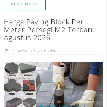
e
e
l
e
r
e
READ MORE
b
r
dI
e
o
n
st
Harga Paving Block Per
o
Meter Persegi M2 Terbaru
k
Agustus 2026
Paving Block
,
Produk