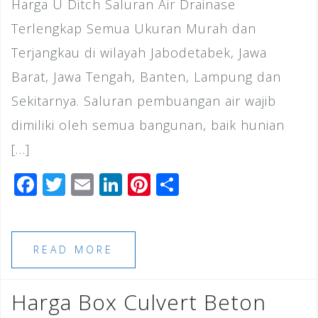
Harga U Ditch Saluran Air Drainase
Terlengkap Semua Ukuran Murah dan
Terjangkau di wilayah Jabodetabek, Jawa
Barat, Jawa Tengah, Banten, Lampung dan
Sekitarnya. Saluran pembuangan air wajib
dimiliki oleh semua bangunan, baik hunian
[…]
F
T
E
Li
Pi
S
a
wi
m
n
n
h
c
tt
ai
k
te
ar
e
e
l
e
r
e
READ MORE
b
r
dI
e
o
n
st
Harga Box Culvert Beton