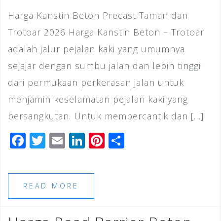
Harga Kanstin Beton Precast Taman dan
Trotoar 2026 Harga Kanstin Beton – Trotoar
adalah jalur pejalan kaki yang umumnya
sejajar dengan sumbu jalan dan lebih tinggi
dari permukaan perkerasan jalan untuk
menjamin keselamatan pejalan kaki yang
bersangkutan. Untuk mempercantik dan […]
F
T
E
Li
Pi
S
a
wi
m
n
n
h
c
tt
ai
k
te
ar
e
e
l
e
r
e
READ MORE
b
r
dI
e
o
n
st