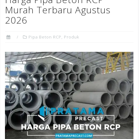
o
Murah Terbaru Agustus
k
2026
Pipa Beton RCP
,
Produk