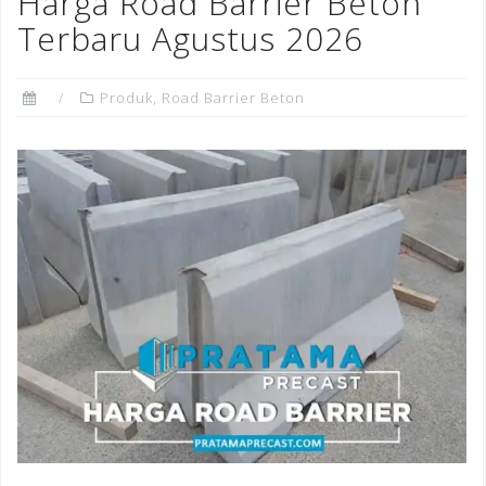
Harga Road Barrier Beton
o
Terbaru Agustus 2026
k
Produk
,
Road Barrier Beton