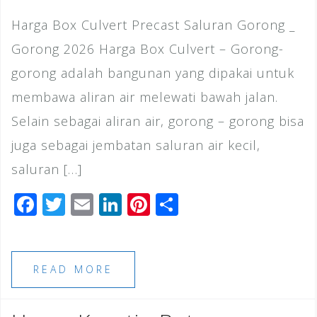
Harga Box Culvert Precast Saluran Gorong _
Gorong 2026 Harga Box Culvert – Gorong-
gorong adalah bangunan yang dipakai untuk
membawa aliran air melewati bawah jalan.
Selain sebagai aliran air, gorong – gorong bisa
juga sebagai jembatan saluran air kecil,
saluran […]
F
T
E
Li
Pi
S
a
wi
m
n
n
h
c
tt
ai
k
te
ar
e
e
l
e
r
e
READ MORE
b
r
dI
e