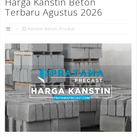
o
n
st
Harga Kanstin Beton
o
Terbaru Agustus 2026
k
Kanstin Beton
,
Produk