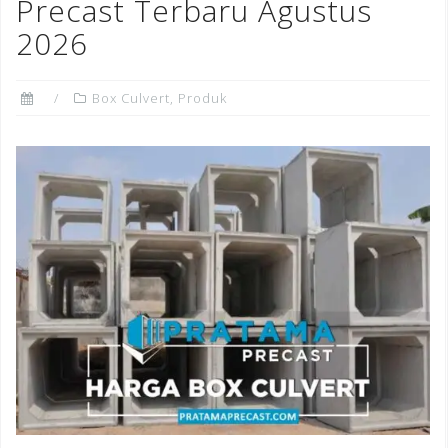
o
Precast Terbaru Agustus
k
2026
Box Culvert
,
Produk