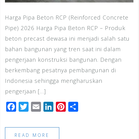
Harga Pipa Beton RCP (Reinforced Concrete
Pipe) 2026 Harga Pipa Beton RCP – Produk
beton precast dewasa ini menjadi salah satu
bahan bangunan yang tren saat ini dalam
pengerjaan konstruksi bangunan. Dengan
berkembang pesatnya pembangunan di
Indonesia sehingga mengharuskan
pengerjaan […]
F
T
E
Li
Pi
S
a
wi
m
n
n
h
c
tt
ai
k
te
ar
e
e
l
e
r
e
READ MORE