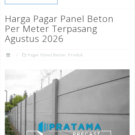
b
r
dI
e
o
n
st
Harga Pagar Panel Beton
o
Per Meter Terpasang
k
Agustus 2026
Pagar Panel Beton
,
Produk