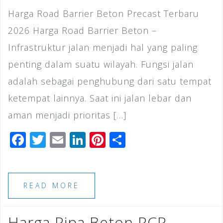
Harga Road Barrier Beton Precast Terbaru
2026 Harga Road Barrier Beton –
Infrastruktur jalan menjadi hal yang paling
penting dalam suatu wilayah. Fungsi jalan
adalah sebagai penghubung dari satu tempat
ketempat lainnya. Saat ini jalan lebar dan
aman menjadi prioritas […]
F
T
E
Li
Pi
S
a
wi
m
n
n
h
c
tt
ai
k
te
ar
e
e
l
e
r
e
READ MORE
b
r
dI
e
o
n
st
Harga Pipa Beton RCP