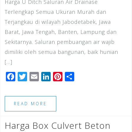
Harga U Ditch Saluran Air Drainase
Terlengkap Semua Ukuran Murah dan
Terjangkau di wilayah Jabodetabek, Jawa
Barat, Jawa Tengah, Banten, Lampung dan
Sekitarnya. Saluran pembuangan air wajib
dimiliki oleh semua bangunan, baik hunian
[…]
F
T
E
Li
Pi
S
a
wi
m
n
n
h
c
tt
ai
k
te
ar
e
e
l
e
r
e
READ MORE
b
r
dI
e
o
n
st
Harga Box Culvert Beton