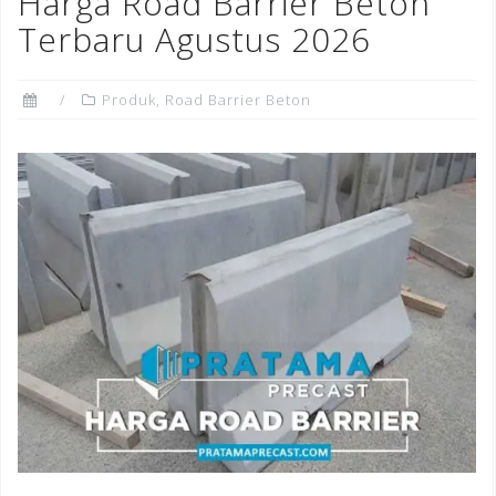
Harga Road Barrier Beton
o
Terbaru Agustus 2026
k
Produk
,
Road Barrier Beton