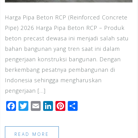
Harga Pipa Beton RCP (Reinforced Concrete
Pipe) 2026 Harga Pipa Beton RCP – Produk
beton precast dewasa ini menjadi salah satu
bahan bangunan yang tren saat ini dalam
pengerjaan konstruksi bangunan. Dengan
berkembang pesatnya pembangunan di
Indonesia sehingga mengharuskan
pengerjaan […]
F
T
E
Li
Pi
S
a
wi
m
n
n
h
c
tt
ai
k
te
ar
e
e
l
e
r
e
READ MORE