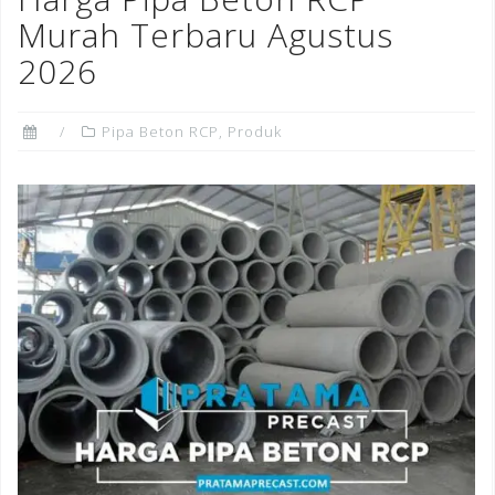
o
Murah Terbaru Agustus
k
2026
Pipa Beton RCP
,
Produk