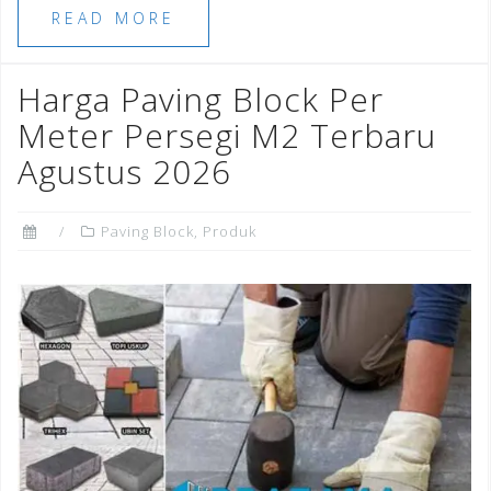
e
e
l
e
r
e
READ MORE
b
r
dI
e
o
n
st
Harga Paving Block Per
o
Meter Persegi M2 Terbaru
k
Agustus 2026
Paving Block
,
Produk