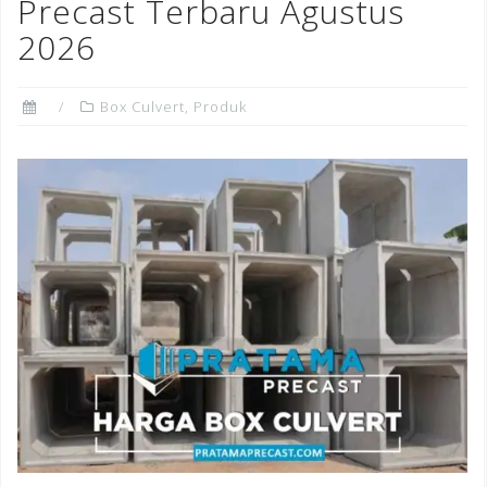
o
Precast Terbaru Agustus
k
2026
Box Culvert
,
Produk