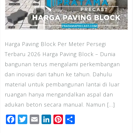
Harga Paving Block Per Meter Persegi
Terbaru 2026 Harga Paving Block – Dunia
bangunan terus mengalami perkembangan
dan inovasi dari tahun ke tahun. Dahulu
material untuk pembangunan lantai di luar
ruangan hanya mengandalkan aspal dan
adukan beton secara manual. Namun […]
F
T
E
Li
Pi
S
a
wi
m
n
n
h