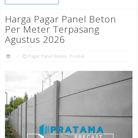
b
r
dI
e
o
n
st
Harga Pagar Panel Beton
o
Per Meter Terpasang
k
Agustus 2026
Pagar Panel Beton
,
Produk