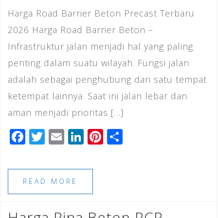
Harga Road Barrier Beton Precast Terbaru
2026 Harga Road Barrier Beton –
Infrastruktur jalan menjadi hal yang paling
penting dalam suatu wilayah. Fungsi jalan
adalah sebagai penghubung dari satu tempat
ketempat lainnya. Saat ini jalan lebar dan
aman menjadi prioritas […]
F
T
E
Li
Pi
S
a
wi
m
n
n
h
c
tt
ai
k
te
ar
e
e
l
e
r
e
READ MORE
b
r
dI
e
o
n
st
Harga Pipa Beton RCP