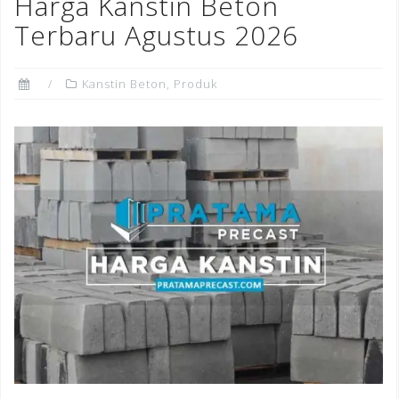
o
n
st
Harga Kanstin Beton
o
Terbaru Agustus 2026
k
Kanstin Beton
,
Produk