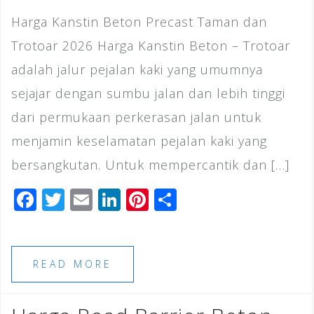
Harga Kanstin Beton Precast Taman dan
Trotoar 2026 Harga Kanstin Beton – Trotoar
adalah jalur pejalan kaki yang umumnya
sejajar dengan sumbu jalan dan lebih tinggi
dari permukaan perkerasan jalan untuk
menjamin keselamatan pejalan kaki yang
bersangkutan. Untuk mempercantik dan […]
F
T
E
Li
Pi
S
a
wi
m
n
n
h
c
tt
ai
k
te
ar
e
e
l
e
r
e
READ MORE
b
r
dI
e
o
n
st