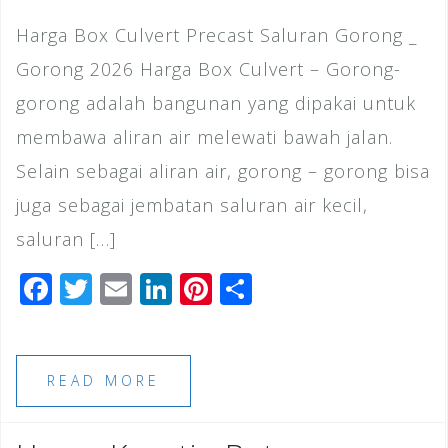
Harga Box Culvert Precast Saluran Gorong _
Gorong 2026 Harga Box Culvert – Gorong-
gorong adalah bangunan yang dipakai untuk
membawa aliran air melewati bawah jalan.
Selain sebagai aliran air, gorong – gorong bisa
juga sebagai jembatan saluran air kecil,
saluran […]
F
T
E
Li
Pi
S
a
wi
m
n
n
h
c
tt
ai
k
te
ar
e
e
l
e
r
e
READ MORE
b
r
dI
e