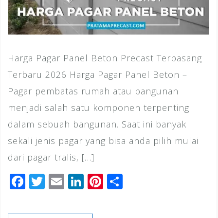
Harga Pagar Panel Beton Precast Terpasang
Terbaru 2026 Harga Pagar Panel Beton –
Pagar pembatas rumah atau bangunan
menjadi salah satu komponen terpenting
dalam sebuah bangunan. Saat ini banyak
sekali jenis pagar yang bisa anda pilih mulai
dari pagar tralis, […]
F
T
E
Li
Pi
S
a
wi
m
n
n
h
c
tt
ai
k
te
ar