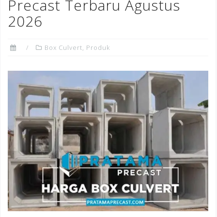
o
Precast Terbaru Agustus
k
2026
Box Culvert
,
Produk