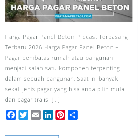
Harga Pagar Panel Beton Precast Terpasang
Terbaru 2026 Harga Pagar Panel Beton –
Pagar pembatas rumah atau bangunan
menjadi salah satu komponen terpenting
dalam sebuah bangunan. Saat ini banyak
sekali jenis pagar yang bisa anda pilih mulai
dari pagar tralis, […]
F
T
E
Li
Pi
S
a
wi
m
n
n
h
c
tt
ai
k
te
ar