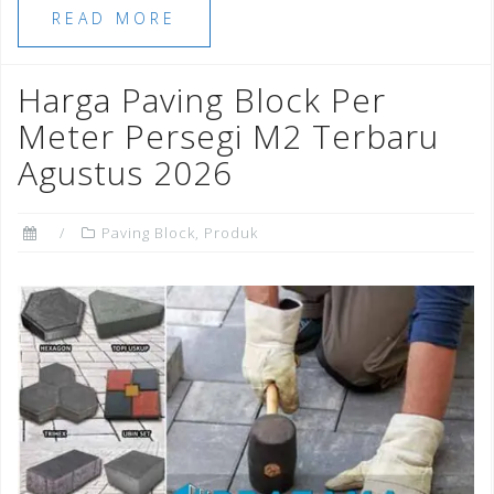
e
e
l
e
r
e
READ MORE
b
r
dI
e
o
n
st
Harga Paving Block Per
o
Meter Persegi M2 Terbaru
k
Agustus 2026
Paving Block
,
Produk