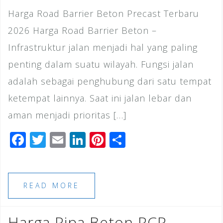
Harga Road Barrier Beton Precast Terbaru
2026 Harga Road Barrier Beton –
Infrastruktur jalan menjadi hal yang paling
penting dalam suatu wilayah. Fungsi jalan
adalah sebagai penghubung dari satu tempat
ketempat lainnya. Saat ini jalan lebar dan
aman menjadi prioritas […]
F
T
E
Li
Pi
S
a
wi
m
n
n
h
c
tt
ai
k
te
ar
e
e
l
e
r
e
READ MORE
b
r
dI
e
o
n
st
Harga Pipa Beton RCP