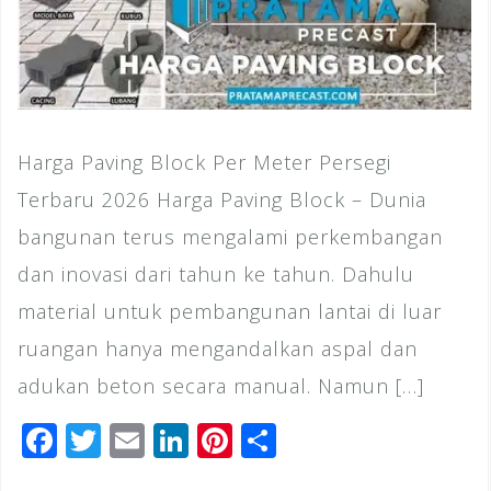
Harga Paving Block Per Meter Persegi
Terbaru 2026 Harga Paving Block – Dunia
bangunan terus mengalami perkembangan
dan inovasi dari tahun ke tahun. Dahulu
material untuk pembangunan lantai di luar
ruangan hanya mengandalkan aspal dan
adukan beton secara manual. Namun […]
F
T
E
Li
Pi
S
a
wi
m
n
n
h