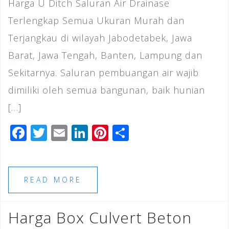
Harga U Ditch Saluran Air Drainase
Terlengkap Semua Ukuran Murah dan
Terjangkau di wilayah Jabodetabek, Jawa
Barat, Jawa Tengah, Banten, Lampung dan
Sekitarnya. Saluran pembuangan air wajib
dimiliki oleh semua bangunan, baik hunian
[…]
F
T
E
Li
Pi
S
a
wi
m
n
n
h
c
tt
ai
k
te
ar
e
e
l
e
r
e
READ MORE
b
r
dI
e
o
n
st
Harga Box Culvert Beton