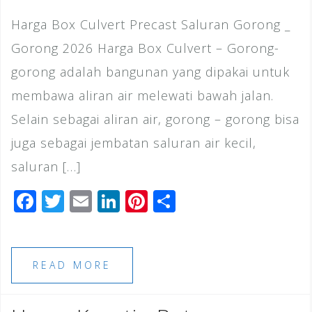
Harga Box Culvert Precast Saluran Gorong _
Gorong 2026 Harga Box Culvert – Gorong-
gorong adalah bangunan yang dipakai untuk
membawa aliran air melewati bawah jalan.
Selain sebagai aliran air, gorong – gorong bisa
juga sebagai jembatan saluran air kecil,
saluran […]
F
T
E
Li
Pi
S
a
wi
m
n
n
h
c
tt
ai
k
te
ar
e
e
l
e
r
e
READ MORE
b
r
dI
e