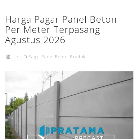
b
r
dI
e
o
n
st
Harga Pagar Panel Beton
o
Per Meter Terpasang
k
Agustus 2026
Pagar Panel Beton
,
Produk