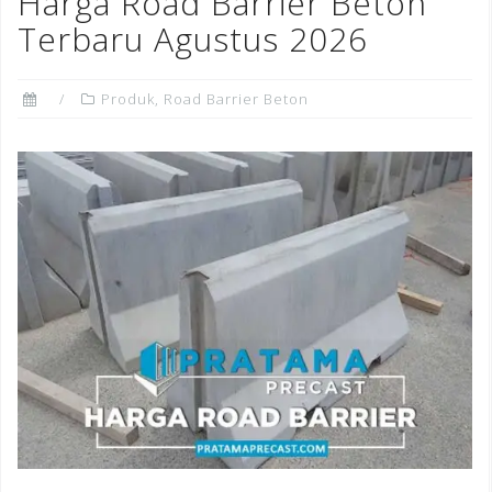
Harga Road Barrier Beton
o
Terbaru Agustus 2026
k
Produk
,
Road Barrier Beton