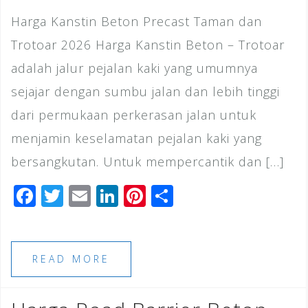
Harga Kanstin Beton Precast Taman dan
Trotoar 2026 Harga Kanstin Beton – Trotoar
adalah jalur pejalan kaki yang umumnya
sejajar dengan sumbu jalan dan lebih tinggi
dari permukaan perkerasan jalan untuk
menjamin keselamatan pejalan kaki yang
bersangkutan. Untuk mempercantik dan […]
F
T
E
Li
Pi
S
a
wi
m
n
n
h
c
tt
ai
k
te
ar
e
e
l
e
r
e
READ MORE
b
r
dI
e
o
n
st