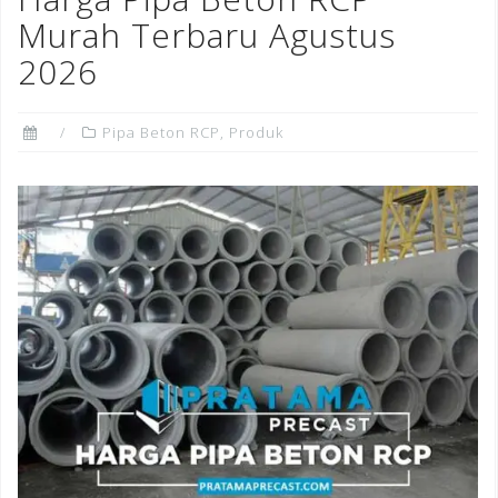
o
Murah Terbaru Agustus
k
2026
Pipa Beton RCP
,
Produk