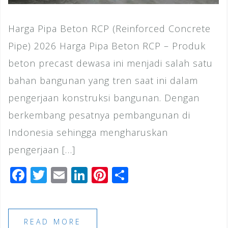
Harga Pipa Beton RCP (Reinforced Concrete
Pipe) 2026 Harga Pipa Beton RCP – Produk
beton precast dewasa ini menjadi salah satu
bahan bangunan yang tren saat ini dalam
pengerjaan konstruksi bangunan. Dengan
berkembang pesatnya pembangunan di
Indonesia sehingga mengharuskan
pengerjaan […]
F
T
E
Li
Pi
S
a
wi
m
n
n
h
c
tt
ai
k
te
ar
e
e
l
e
r
e
READ MORE