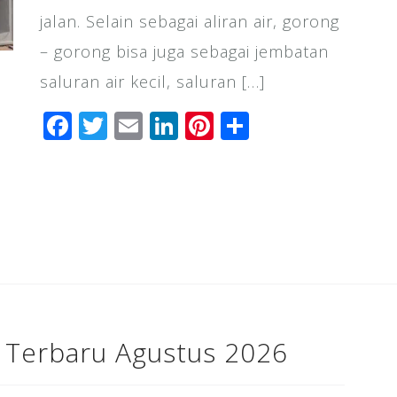
jalan. Selain sebagai aliran air, gorong
– gorong bisa juga sebagai jembatan
saluran air kecil, saluran […]
F
T
E
Li
Pi
S
a
wi
m
n
n
h
c
tt
ai
k
te
ar
e
e
l
e
r
e
b
r
dI
e
o
n
st
o
k
 Terbaru Agustus 2026