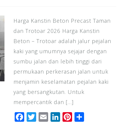
Harga Kanstin Beton Precast Taman
dan Trotoar 2026 Harga Kanstin
Beton – Trotoar adalah jalur pejalan
kaki yang umumnya sejajar dengan
sumbu jalan dan lebih tinggi dari
permukaan perkerasan jalan untuk
menjamin keselamatan pejalan kaki
yang bersangkutan. Untuk
mempercantik dan […]
F
T
E
Li
Pi
S
a
wi
m
n
n
h