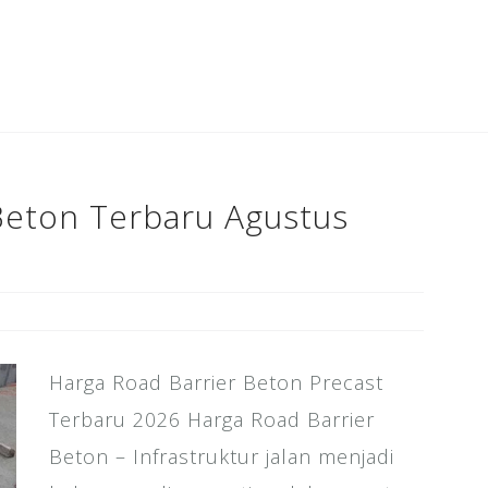
c
tt
ai
k
te
ar
e
e
l
e
r
e
b
r
dI
e
o
n
st
o
k
Beton Terbaru Agustus
Harga Road Barrier Beton Precast
Terbaru 2026 Harga Road Barrier
Beton – Infrastruktur jalan menjadi