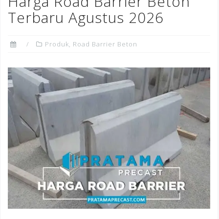
Harga Road Barrier Beton
o
Terbaru Agustus 2026
k
Produk
,
Road Barrier Beton