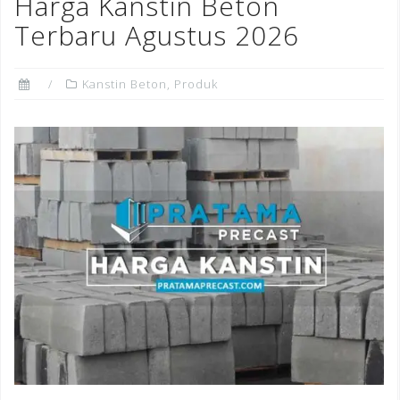
o
n
st
Harga Kanstin Beton
o
Terbaru Agustus 2026
k
Kanstin Beton
,
Produk