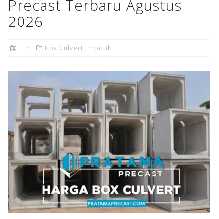
o
Precast Terbaru Agustus
k
2026
Box Culvert
,
Produk