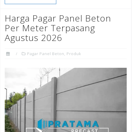
b
r
dI
e
o
n
st
Harga Pagar Panel Beton
o
Per Meter Terpasang
k
Agustus 2026
Pagar Panel Beton
,
Produk