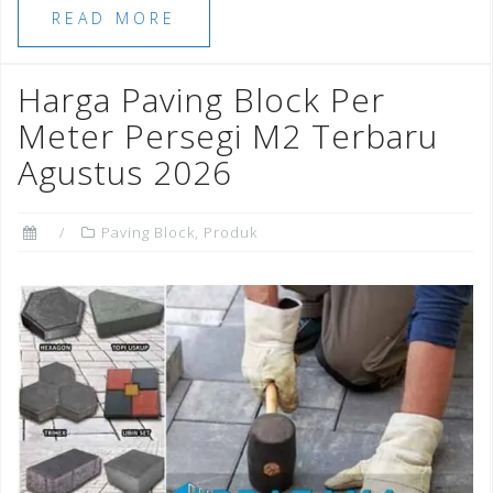
e
e
l
e
r
e
READ MORE
b
r
dI
e
o
n
st
Harga Paving Block Per
o
Meter Persegi M2 Terbaru
k
Agustus 2026
Paving Block
,
Produk