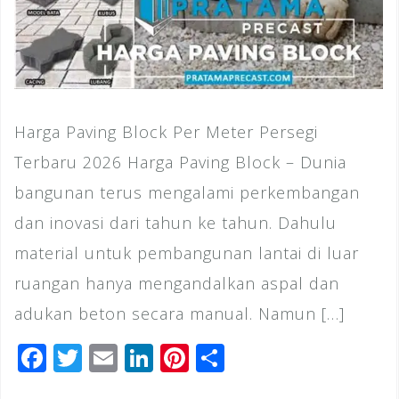
Harga Paving Block Per Meter Persegi
Terbaru 2026 Harga Paving Block – Dunia
bangunan terus mengalami perkembangan
dan inovasi dari tahun ke tahun. Dahulu
material untuk pembangunan lantai di luar
ruangan hanya mengandalkan aspal dan
adukan beton secara manual. Namun […]
F
T
E
Li
Pi
S
a
wi
m
n
n
h