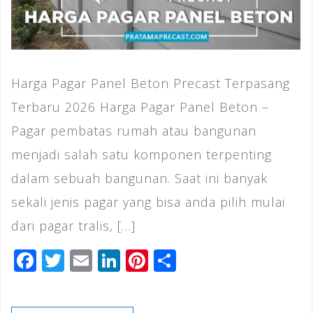
Harga Pagar Panel Beton Precast Terpasang
Terbaru 2026 Harga Pagar Panel Beton –
Pagar pembatas rumah atau bangunan
menjadi salah satu komponen terpenting
dalam sebuah bangunan. Saat ini banyak
sekali jenis pagar yang bisa anda pilih mulai
dari pagar tralis, […]
F
T
E
Li
Pi
S
a
wi
m
n
n
h
c
tt
ai
k
te
ar