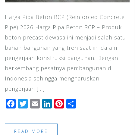
Harga Pipa Beton RCP (Reinforced Concrete
Pipe) 2026 Harga Pipa Beton RCP – Produk
beton precast dewasa ini menjadi salah satu
bahan bangunan yang tren saat ini dalam
pengerjaan konstruksi bangunan. Dengan
berkembang pesatnya pembangunan di
Indonesia sehingga mengharuskan
pengerjaan […]
F
T
E
Li
Pi
S
a
wi
m
n
n
h
c
tt
ai
k
te
ar
e
e
l
e
r
e
READ MORE