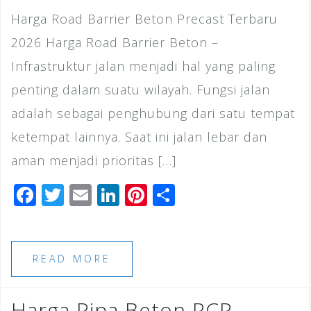
Harga Road Barrier Beton Precast Terbaru
2026 Harga Road Barrier Beton –
Infrastruktur jalan menjadi hal yang paling
penting dalam suatu wilayah. Fungsi jalan
adalah sebagai penghubung dari satu tempat
ketempat lainnya. Saat ini jalan lebar dan
aman menjadi prioritas […]
F
T
E
Li
Pi
S
a
wi
m
n
n
h
c
tt
ai
k
te
ar
e
e
l
e
r
e
READ MORE
b
r
dI
e
o
n
st
Harga Pipa Beton RCP