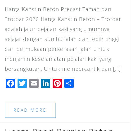
Harga Kanstin Beton Precast Taman dan
Trotoar 2026 Harga Kanstin Beton – Trotoar
adalah jalur pejalan kaki yang umumnya
sejajar dengan sumbu jalan dan lebih tinggi
dari permukaan perkerasan jalan untuk
menjamin keselamatan pejalan kaki yang
bersangkutan. Untuk mempercantik dan […]
F
T
E
Li
Pi
S
a
wi
m
n
n
h
c
tt
ai
k
te
ar
e
e
l
e
r
e
READ MORE
b
r
dI
e
o
n
st