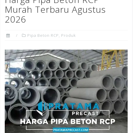
o
Murah Terbaru Agustus
k
2026
Pipa Beton RCP
,
Produk