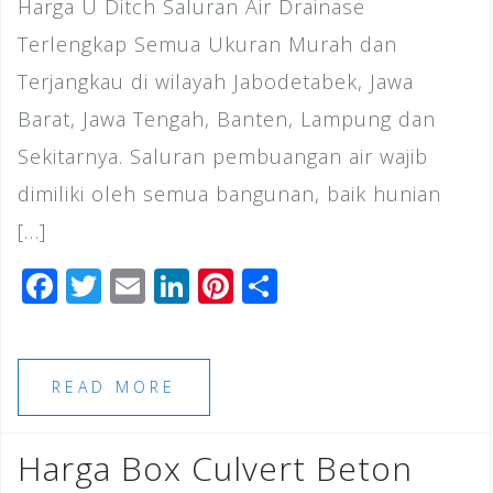
Harga U Ditch Saluran Air Drainase
Terlengkap Semua Ukuran Murah dan
Terjangkau di wilayah Jabodetabek, Jawa
Barat, Jawa Tengah, Banten, Lampung dan
Sekitarnya. Saluran pembuangan air wajib
dimiliki oleh semua bangunan, baik hunian
[…]
F
T
E
Li
Pi
S
a
wi
m
n
n
h
c
tt
ai
k
te
ar
e
e
l
e
r
e
READ MORE
b
r
dI
e
o
n
st
Harga Box Culvert Beton