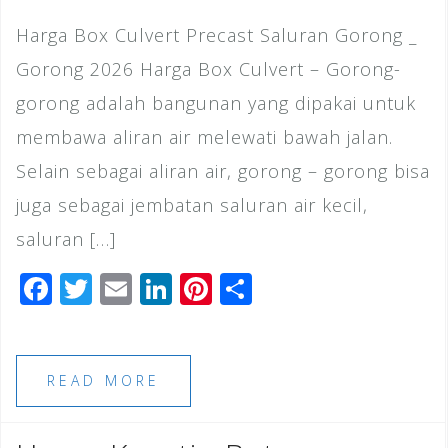
Harga Box Culvert Precast Saluran Gorong _
Gorong 2026 Harga Box Culvert – Gorong-
gorong adalah bangunan yang dipakai untuk
membawa aliran air melewati bawah jalan.
Selain sebagai aliran air, gorong – gorong bisa
juga sebagai jembatan saluran air kecil,
saluran […]
F
T
E
Li
Pi
S
a
wi
m
n
n
h
c
tt
ai
k
te
ar
e
e
l
e
r
e
READ MORE
b
r
dI
e