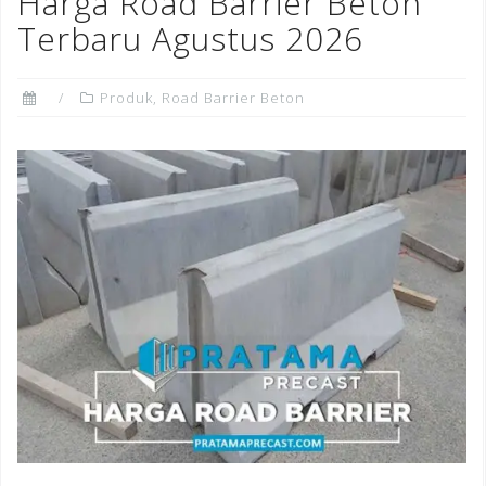
Harga Road Barrier Beton
o
Terbaru Agustus 2026
k
Produk
,
Road Barrier Beton