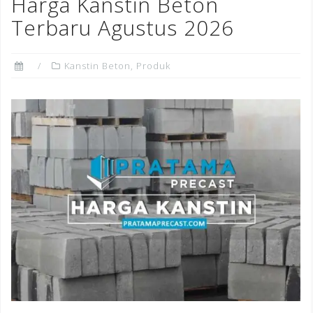
o
n
st
Harga Kanstin Beton
o
Terbaru Agustus 2026
k
Kanstin Beton
,
Produk