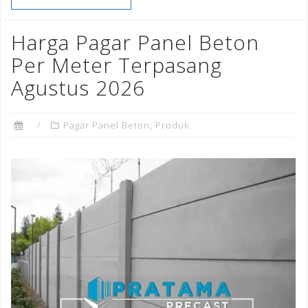
b
r
dI
e
o
n
st
Harga Pagar Panel Beton
o
Per Meter Terpasang
k
Agustus 2026
Pagar Panel Beton
,
Produk