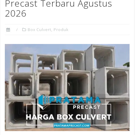
o
Precast Terbaru Agustus
k
2026
Box Culvert
,
Produk