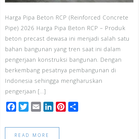
Harga Pipa Beton RCP (Reinforced Concrete
Pipe) 2026 Harga Pipa Beton RCP – Produk
beton precast dewasa ini menjadi salah satu
bahan bangunan yang tren saat ini dalam
pengerjaan konstruksi bangunan. Dengan
berkembang pesatnya pembangunan di
Indonesia sehingga mengharuskan
pengerjaan […]
F
T
E
Li
Pi
S
a
wi
m
n
n
h
c
tt
ai
k
te
ar
e
e
l
e
r
e
READ MORE