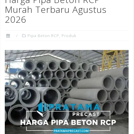
o
Murah Terbaru Agustus
k
2026
Pipa Beton RCP
,
Produk