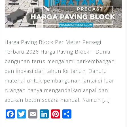
Harga Paving Block Per Meter Persegi
Terbaru 2026 Harga Paving Block – Dunia
bangunan terus mengalami perkembangan
dan inovasi dari tahun ke tahun. Dahulu
material untuk pembangunan lantai di luar
ruangan hanya mengandalkan aspal dan
adukan beton secara manual. Namun […]
F
T
E
Li
Pi
S
a
wi
m
n
n
h