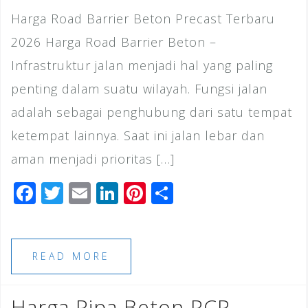
Harga Road Barrier Beton Precast Terbaru
2026 Harga Road Barrier Beton –
Infrastruktur jalan menjadi hal yang paling
penting dalam suatu wilayah. Fungsi jalan
adalah sebagai penghubung dari satu tempat
ketempat lainnya. Saat ini jalan lebar dan
aman menjadi prioritas […]
F
T
E
Li
Pi
S
a
wi
m
n
n
h
c
tt
ai
k
te
ar
e
e
l
e
r
e
READ MORE
b
r
dI
e
o
n
st
Harga Pipa Beton RCP