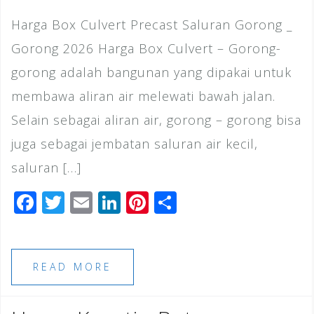
Harga Box Culvert Precast Saluran Gorong _
Gorong 2026 Harga Box Culvert – Gorong-
gorong adalah bangunan yang dipakai untuk
membawa aliran air melewati bawah jalan.
Selain sebagai aliran air, gorong – gorong bisa
juga sebagai jembatan saluran air kecil,
saluran […]
F
T
E
Li
Pi
S
a
wi
m
n
n
h
c
tt
ai
k
te
ar
e
e
l
e
r
e
READ MORE
b
r
dI
e