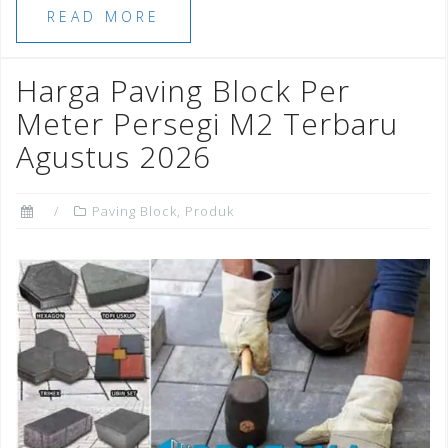
e
e
l
e
r
e
READ MORE
b
r
dI
e
o
n
st
Harga Paving Block Per
o
Meter Persegi M2 Terbaru
k
Agustus 2026
Paving Block
,
Produk