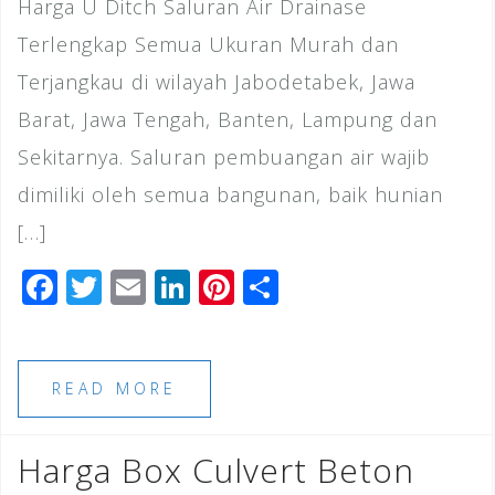
Harga U Ditch Saluran Air Drainase
Terlengkap Semua Ukuran Murah dan
Terjangkau di wilayah Jabodetabek, Jawa
Barat, Jawa Tengah, Banten, Lampung dan
Sekitarnya. Saluran pembuangan air wajib
dimiliki oleh semua bangunan, baik hunian
[…]
F
T
E
Li
Pi
S
a
wi
m
n
n
h
c
tt
ai
k
te
ar
e
e
l
e
r
e
READ MORE
b
r
dI
e
o
n
st
Harga Box Culvert Beton