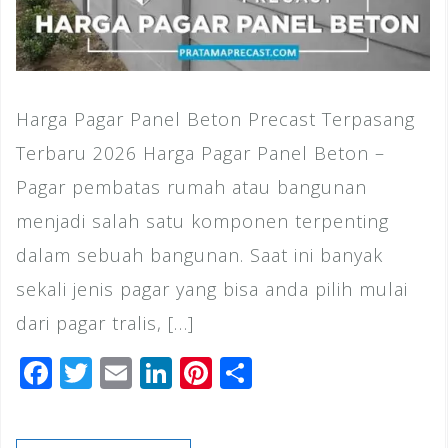
Harga Pagar Panel Beton Precast Terpasang
Terbaru 2026 Harga Pagar Panel Beton –
Pagar pembatas rumah atau bangunan
menjadi salah satu komponen terpenting
dalam sebuah bangunan. Saat ini banyak
sekali jenis pagar yang bisa anda pilih mulai
dari pagar tralis, […]
F
T
E
Li
Pi
S
a
wi
m
n
n
h
c
tt
ai
k
te
ar