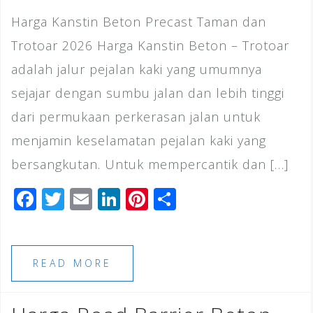
Harga Kanstin Beton Precast Taman dan
Trotoar 2026 Harga Kanstin Beton – Trotoar
adalah jalur pejalan kaki yang umumnya
sejajar dengan sumbu jalan dan lebih tinggi
dari permukaan perkerasan jalan untuk
menjamin keselamatan pejalan kaki yang
bersangkutan. Untuk mempercantik dan […]
F
T
E
Li
Pi
S
a
wi
m
n
n
h
c
tt
ai
k
te
ar
e
e
l
e
r
e
READ MORE
b
r
dI
e
o
n
st