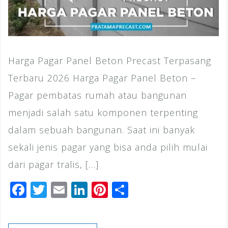
Harga Pagar Panel Beton Precast Terpasang
Terbaru 2026 Harga Pagar Panel Beton –
Pagar pembatas rumah atau bangunan
menjadi salah satu komponen terpenting
dalam sebuah bangunan. Saat ini banyak
sekali jenis pagar yang bisa anda pilih mulai
dari pagar tralis, […]
F
T
E
Li
Pi
S
a
wi
m
n
n
h
c
tt
ai
k
te
ar