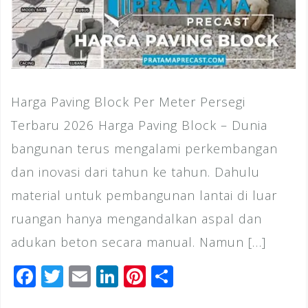
Harga Paving Block Per Meter Persegi
Terbaru 2026 Harga Paving Block – Dunia
bangunan terus mengalami perkembangan
dan inovasi dari tahun ke tahun. Dahulu
material untuk pembangunan lantai di luar
ruangan hanya mengandalkan aspal dan
adukan beton secara manual. Namun […]
F
T
E
Li
Pi
S
a
wi
m
n
n
h