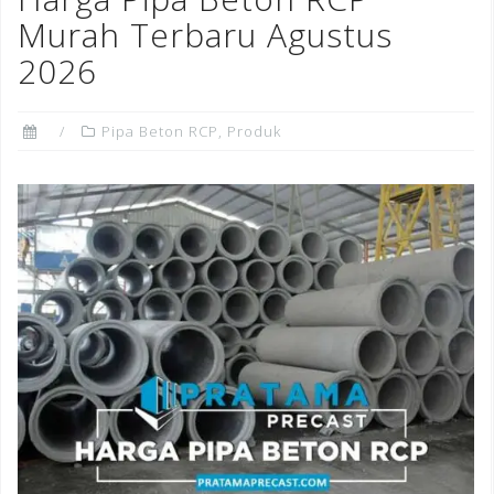
o
Murah Terbaru Agustus
k
2026
Pipa Beton RCP
,
Produk