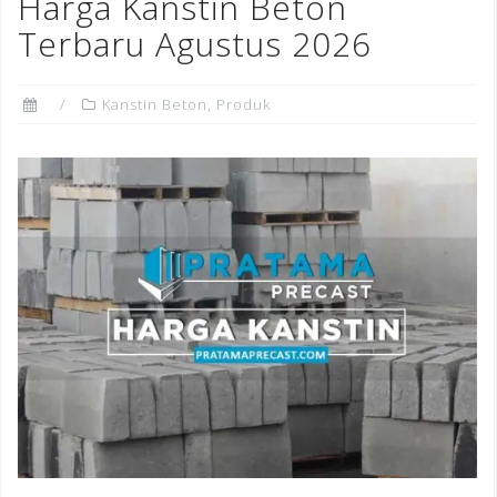
o
n
st
Harga Kanstin Beton
o
Terbaru Agustus 2026
k
Kanstin Beton
,
Produk