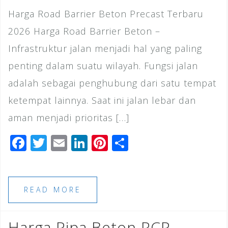
Harga Road Barrier Beton Precast Terbaru
2026 Harga Road Barrier Beton –
Infrastruktur jalan menjadi hal yang paling
penting dalam suatu wilayah. Fungsi jalan
adalah sebagai penghubung dari satu tempat
ketempat lainnya. Saat ini jalan lebar dan
aman menjadi prioritas […]
F
T
E
Li
Pi
S
a
wi
m
n
n
h
c
tt
ai
k
te
ar
e
e
l
e
r
e
READ MORE
b
r
dI
e
o
n
st
Harga Pipa Beton RCP