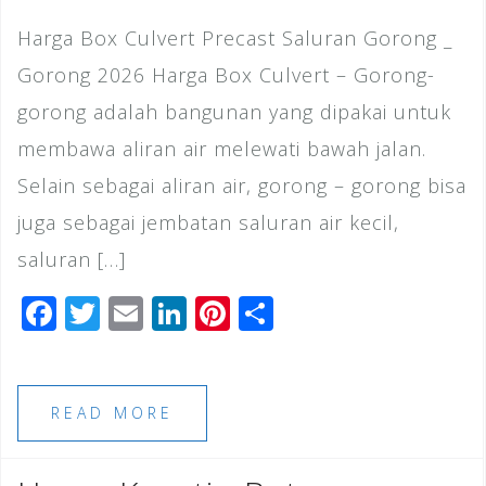
Harga Box Culvert Precast Saluran Gorong _
Gorong 2026 Harga Box Culvert – Gorong-
gorong adalah bangunan yang dipakai untuk
membawa aliran air melewati bawah jalan.
Selain sebagai aliran air, gorong – gorong bisa
juga sebagai jembatan saluran air kecil,
saluran […]
F
T
E
Li
Pi
S
a
wi
m
n
n
h
c
tt
ai
k
te
ar
e
e
l
e
r
e
READ MORE
b
r
dI
e