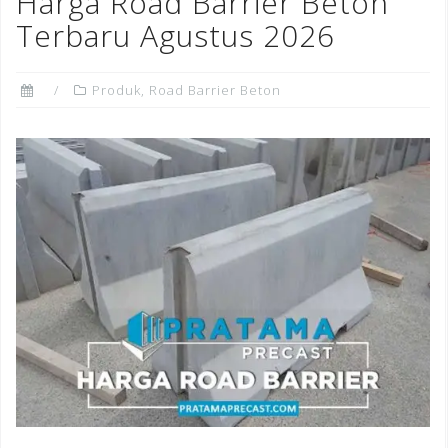
Harga Road Barrier Beton
o
Terbaru Agustus 2026
k
Produk
,
Road Barrier Beton