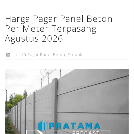
b
r
dI
e
o
n
st
Harga Pagar Panel Beton
o
Per Meter Terpasang
k
Agustus 2026
Pagar Panel Beton
,
Produk