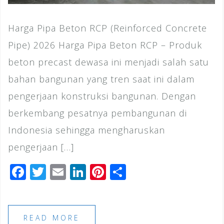
Harga Pipa Beton RCP (Reinforced Concrete
Pipe) 2026 Harga Pipa Beton RCP – Produk
beton precast dewasa ini menjadi salah satu
bahan bangunan yang tren saat ini dalam
pengerjaan konstruksi bangunan. Dengan
berkembang pesatnya pembangunan di
Indonesia sehingga mengharuskan
pengerjaan […]
F
T
E
Li
Pi
S
a
wi
m
n
n
h
c
tt
ai
k
te
ar
e
e
l
e
r
e
READ MORE