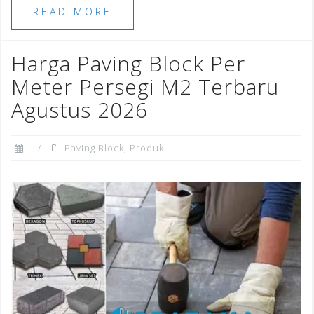
e
e
l
e
r
e
READ MORE
b
r
dI
e
o
n
st
Harga Paving Block Per
o
Meter Persegi M2 Terbaru
k
Agustus 2026
Paving Block
,
Produk