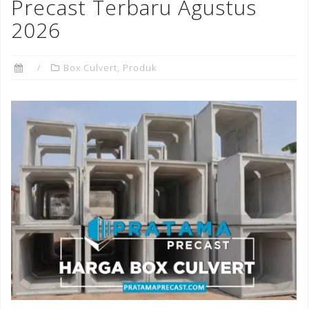
o
Precast Terbaru Agustus
k
2026
Box Culvert
,
Produk