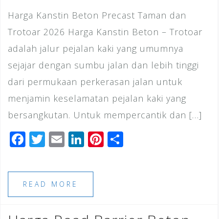
Harga Kanstin Beton Precast Taman dan
Trotoar 2026 Harga Kanstin Beton – Trotoar
adalah jalur pejalan kaki yang umumnya
sejajar dengan sumbu jalan dan lebih tinggi
dari permukaan perkerasan jalan untuk
menjamin keselamatan pejalan kaki yang
bersangkutan. Untuk mempercantik dan […]
F
T
E
Li
Pi
S
a
wi
m
n
n
h
c
tt
ai
k
te
ar
e
e
l
e
r
e
READ MORE
b
r
dI
e
o
n
st