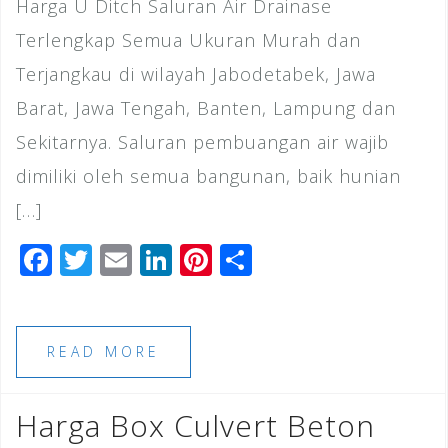
Harga U Ditch Saluran Air Drainase
Terlengkap Semua Ukuran Murah dan
Terjangkau di wilayah Jabodetabek, Jawa
Barat, Jawa Tengah, Banten, Lampung dan
Sekitarnya. Saluran pembuangan air wajib
dimiliki oleh semua bangunan, baik hunian
[…]
F
T
E
Li
Pi
S
a
wi
m
n
n
h
c
tt
ai
k
te
ar
e
e
l
e
r
e
READ MORE
b
r
dI
e
o
n
st
Harga Box Culvert Beton