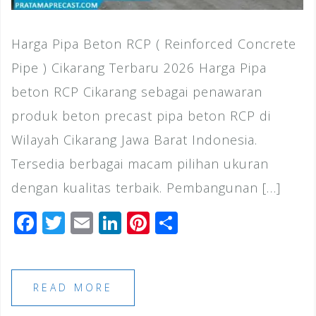
Harga Pipa Beton RCP ( Reinforced Concrete
Pipe ) Cikarang Terbaru 2026 Harga Pipa
beton RCP Cikarang sebagai penawaran
produk beton precast pipa beton RCP di
Wilayah Cikarang Jawa Barat Indonesia.
Tersedia berbagai macam pilihan ukuran
dengan kualitas terbaik. Pembangunan […]
F
T
E
Li
Pi
S
a
wi
m
n
n
h
c
tt
ai
k
te
ar
e
e
l
e
r
e
READ MORE
b
r
dI
e