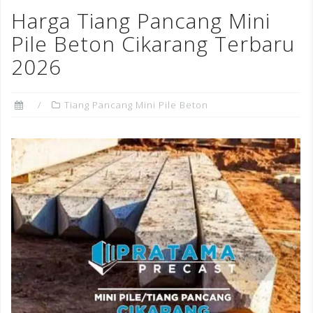
o
n
st
Harga Tiang Pancang Mini
o
Pile Beton Cikarang Terbaru
k
2026
Tiang Pancang Mini Pile Beton