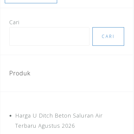
b
r
dI
e
o
n
st
Cari
o
k
CARI
Produk
Harga U Ditch Beton Saluran Air
Terbaru Agustus 2026