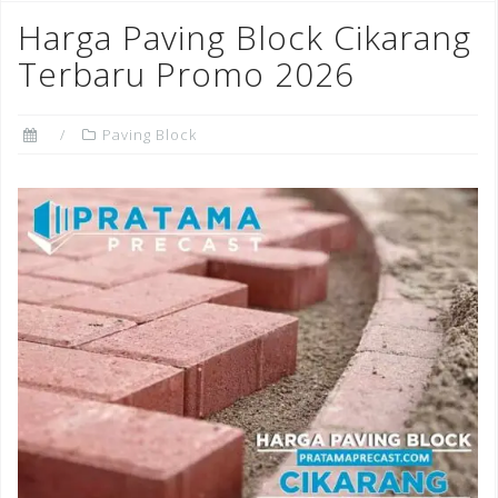
o
n
st
Harga Paving Block Cikarang
o
Terbaru Promo 2026
k
Paving Block