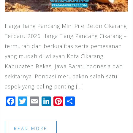
Harga Tiang Pancang Mini Pile Beton Cikarang
Terbaru 2026 Harga Tiang Pancang Cikarang –
termurah dan berkualitas serta pemesanan
yang mudah di wilayah Kota Cikarang
Kabupaten Bekasi Jawa Barat Indonesia dan
sekitarnya. Pondasi merupakan salah satu
aspek yang paling penting […]
F
T
E
Li
Pi
S
a
wi
m
n
n
h
c
tt
ai
k
te
ar
e
e
l
e
r
e
READ MORE