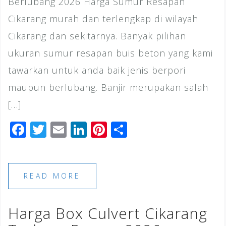
Berlubang 2026 Harga Sumur Resapan
Cikarang murah dan terlengkap di wilayah
Cikarang dan sekitarnya. Banyak pilihan
ukuran sumur resapan buis beton yang kami
tawarkan untuk anda baik jenis berpori
maupun berlubang. Banjir merupakan salah
[…]
F
T
E
Li
Pi
S
a
wi
m
n
n
h
c
tt
ai
k
te
ar
e
e
l
e
r
e
READ MORE
b
r
dI
e
o
n
st
Harga Box Culvert Cikarang