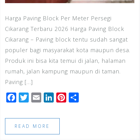
Harga Paving Block Per Meter Persegi
Cikarang Terbaru 2026 Harga Paving Block
Cikarang – Paving block tentu sudah sangat
populer bagi masyarakat kota maupun desa.
Produk ini bisa kita temui di jalan, halaman
rumah, jalan kampung maupun di taman.
Paving […]
F
T
E
Li
Pi
S
a
wi
m
n
n
h
c
tt
ai
k
te
ar
e
e
l
e
r
e
READ MORE
b
r
dI
e