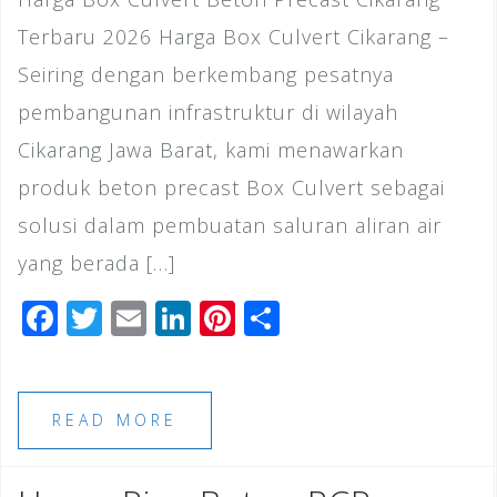
Terbaru 2026 Harga Box Culvert Cikarang –
Seiring dengan berkembang pesatnya
pembangunan infrastruktur di wilayah
Cikarang Jawa Barat, kami menawarkan
produk beton precast Box Culvert sebagai
solusi dalam pembuatan saluran aliran air
yang berada […]
F
T
E
Li
Pi
S
a
wi
m
n
n
h
c
tt
ai
k
te
ar
e
e
l
e
r
e
READ MORE
b
r
dI
e
o
n
st