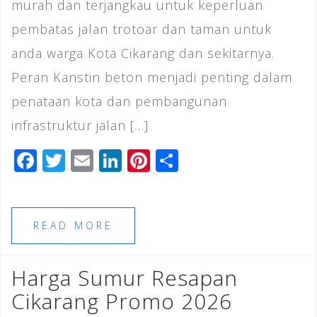
murah dan terjangkau untuk keperluan
pembatas jalan trotoar dan taman untuk
anda warga Kota Cikarang dan sekitarnya.
Peran Kanstin beton menjadi penting dalam
penataan kota dan pembangunan
infrastruktur jalan […]
F
T
E
Li
Pi
S
a
wi
m
n
n
h
c
tt
ai
k
te
ar
e
e
l
e
r
e
READ MORE
b
r
dI
e
o
n
st
Harga Sumur Resapan
o
Cikarang Promo 2026