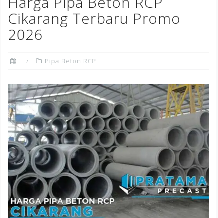
Harga Pipa Beton RCP
o
Cikarang Terbaru Promo
k
2026
Pipa Beton RCP