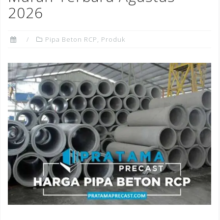
k
2026
Pipa Beton RCP
,
Produk