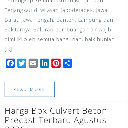
Terlengkap Semua Ukuran Murah dan
Terjangkau di wilayah Jabodetabek, Jawa
Barat, Jawa Tengah, Banten, Lampung dan
Sekitarnya. Saluran pembuangan air wajib
dimiliki oleh semua bangunan, baik hunian
[…]
F
T
E
Li
Pi
S
a
wi
m
n
n
h
c
tt
ai
k
te
ar
e
e
l
e
r
e
READ MORE
b
r
dI
e
o
n
st
Harga Box Culvert Beton
o
Precast Terbaru Agustus
k