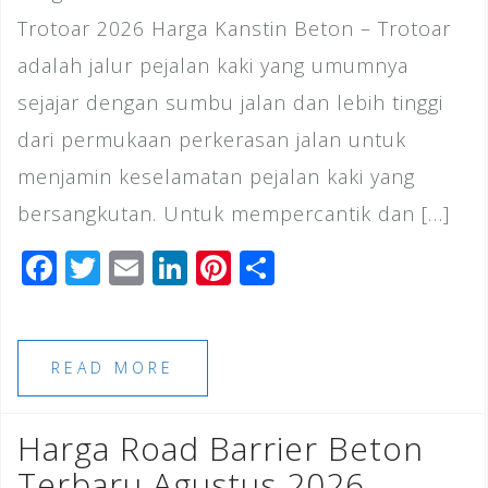
Trotoar 2026 Harga Kanstin Beton – Trotoar
adalah jalur pejalan kaki yang umumnya
sejajar dengan sumbu jalan dan lebih tinggi
dari permukaan perkerasan jalan untuk
menjamin keselamatan pejalan kaki yang
bersangkutan. Untuk mempercantik dan […]
F
T
E
Li
Pi
S
a
wi
m
n
n
h
c
tt
ai
k
te
ar
e
e
l
e
r
e
READ MORE
b
r
dI
e
o
n
st
Harga Road Barrier Beton
o
Terbaru Agustus 2026