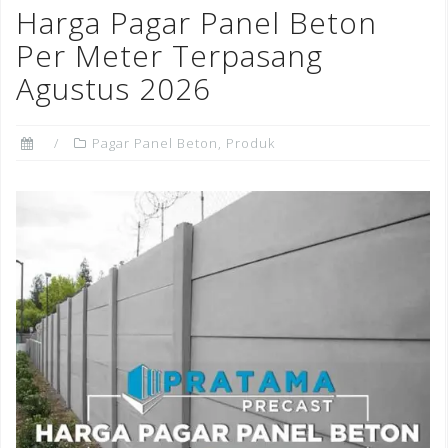
o
n
st
Harga Pagar Panel Beton
o
Per Meter Terpasang
k
Agustus 2026
Pagar Panel Beton
,
Produk