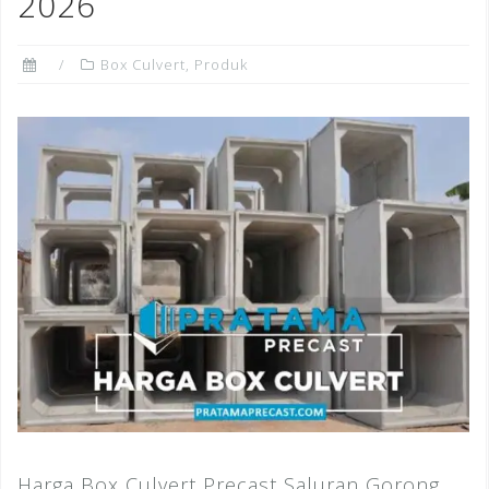
2026
Box Culvert
,
Produk
Harga Box Culvert Precast Saluran Gorong _