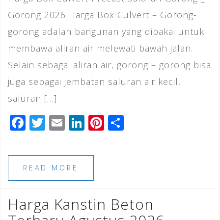
Gorong 2026 Harga Box Culvert – Gorong-
gorong adalah bangunan yang dipakai untuk
membawa aliran air melewati bawah jalan.
Selain sebagai aliran air, gorong – gorong bisa
juga sebagai jembatan saluran air kecil,
saluran […]
F
T
E
Li
Pi
S
a
wi
m
n
n
h
c
tt
ai
k
te
ar
e
e
l
e
r
e
READ MORE
b
r
dI
e
o
n
st
Harga Kanstin Beton
o