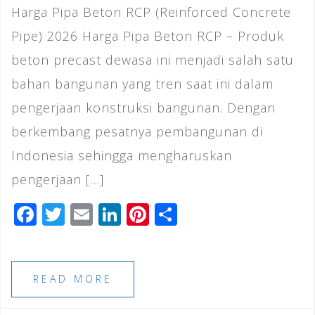
Harga Pipa Beton RCP (Reinforced Concrete
Pipe) 2026 Harga Pipa Beton RCP – Produk
beton precast dewasa ini menjadi salah satu
bahan bangunan yang tren saat ini dalam
pengerjaan konstruksi bangunan. Dengan
berkembang pesatnya pembangunan di
Indonesia sehingga mengharuskan
pengerjaan […]
F
T
E
Li
Pi
S
a
wi
m
n
n
h
c
tt
ai
k
te
ar
e
e
l
e
r
e
READ MORE
b
r
dI
e