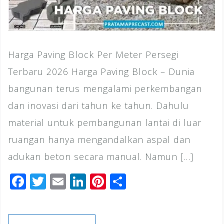
Harga Paving Block Per Meter Persegi
Terbaru 2026 Harga Paving Block – Dunia
bangunan terus mengalami perkembangan
dan inovasi dari tahun ke tahun. Dahulu
material untuk pembangunan lantai di luar
ruangan hanya mengandalkan aspal dan
adukan beton secara manual. Namun […]
F
T
E
Li
Pi
S
a
wi
m
n
n
h
c
tt
ai
k
te
ar