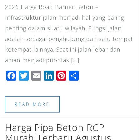
2026 Harga Road Barrier Beton –
Infrastruktur jalan menjadi hal yang paling
penting dalam suatu wilayah. Fungsi jalan
adalah sebagai penghubung dari satu tempat
ketempat lainnya. Saat ini jalan lebar dan
aman menjadi prioritas […]
F
T
E
Li
Pi
S
a
wi
m
n
n
h
c
tt
ai
k
te
ar
e
e
l
e
r
e
READ MORE
b
r
dI
e
o
n
st
Harga Pipa Beton RCP
o
Murah Terbaru Agustus