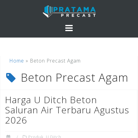
Skip
to
content
Home
»
Beton Precast Agam
Beton Precast Agam
Harga U Ditch Beton
Saluran Air Terbaru Agustus
2026
Produk
,
U Ditch