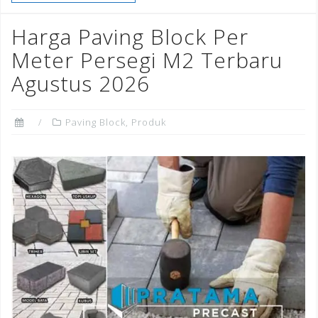
b
r
dI
e
o
n
st
Harga Paving Block Per
o
Meter Persegi M2 Terbaru
k
Agustus 2026
Paving Block
,
Produk