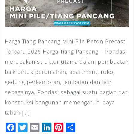
Harga Tiang Pancang Mini Pile Beton Precast
Terbaru 2026 Harga Tiang Pancang – Pondasi
merupakan struktur utama dalam pembuatan
baik untuk perumahan, apartment, ruko,
gedung perkantoran, jembatan dan lain
sebagainya. Pondasi sebagai suatu bagian dari
konstruksi bangunan memengaruhi daya
tahan […]
F
T
E
Li
Pi
S