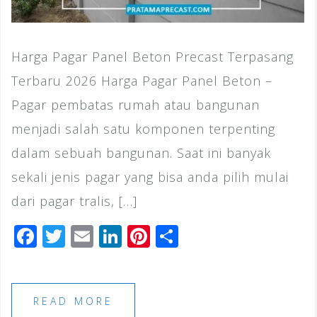
Harga Pagar Panel Beton Precast Terpasang
Terbaru 2026 Harga Pagar Panel Beton –
Pagar pembatas rumah atau bangunan
menjadi salah satu komponen terpenting
dalam sebuah bangunan. Saat ini banyak
sekali jenis pagar yang bisa anda pilih mulai
dari pagar tralis, […]
F
T
E
Li
Pi
S
a
wi
m
n
n
h
c
tt
ai
k
te
ar
e
e
l
e
r
e
READ MORE