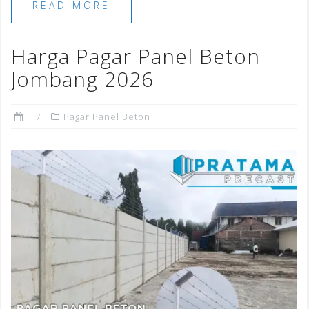
e
e
l
e
r
e
READ MORE
b
r
dI
e
o
n
st
Harga Pagar Panel Beton
o
Jombang 2026
k
Pagar Panel Beton