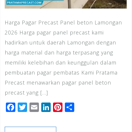
Harga Pagar Precast Panel beton Lamongan
2026 Harga pagar panel precast kami
hadirkan untuk daerah Lamongan dengan
harga material dan harga terpasang yang
memiliki kelebihan dan keunggulan dalam
pembuatan pagar pembatas Kami Pratama
Precast menawarkan pagar panel beton
precast yang […]
F
T
E
Li
Pi
S
a
wi
m
n
n
h
c
tt
ai
k
te
ar