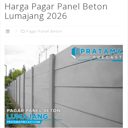
o
n
st
Harga Pagar Panel Beton
o
Lumajang 2026
k
Pagar Panel Beton