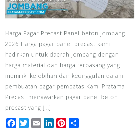
Harga Pagar Precast Panel beton Jombang
2026 Harga pagar panel precast kami
hadirkan untuk daerah Jombang dengan
harga material dan harga terpasang yang
memiliki kelebihan dan keunggulan dalam
pembuatan pagar pembatas Kami Pratama
Precast menawarkan pagar panel beton
precast yang […]
F
T
E
Li
Pi
S
a
wi
m
n
n
h