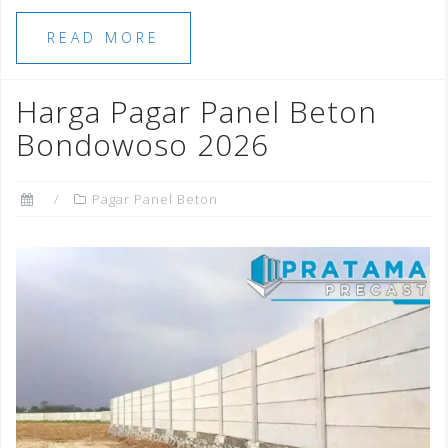
c
tt
ai
k
te
ar
e
e
l
e
r
e
READ MORE
b
r
dI
e
o
n
st
Harga Pagar Panel Beton
o
Bondowoso 2026
k
Pagar Panel Beton