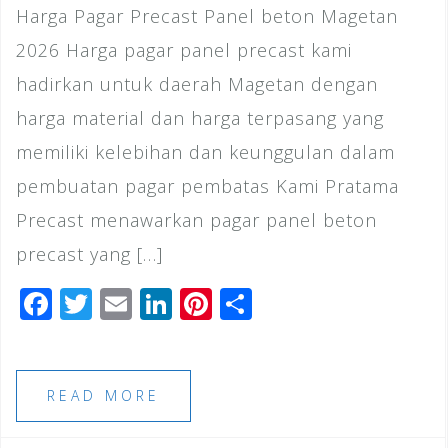
Harga Pagar Precast Panel beton Magetan
2026 Harga pagar panel precast kami
hadirkan untuk daerah Magetan dengan
harga material dan harga terpasang yang
memiliki kelebihan dan keunggulan dalam
pembuatan pagar pembatas Kami Pratama
Precast menawarkan pagar panel beton
precast yang […]
F
T
E
Li
Pi
S
a
wi
m
n
n
h
c
tt
ai
k
te
ar
e
e
l
e
r
e
READ MORE
b
r
dI
e