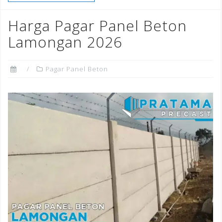
b
r
dI
e
o
n
st
Harga Pagar Panel Beton
o
Lamongan 2026
k
Pagar Panel Beton