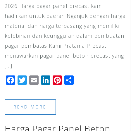
2026 Harga pagar panel precast kami
hadirkan untuk daerah Nganjuk dengan harga
material dan harga terpasang yang memiliki
kelebihan dan keunggulan dalam pembuatan
pagar pembatas Kami Pratama Precast
menawarkan pagar panel beton precast yang
[…]
F
T
E
Li
Pi
S
a
wi
m
n
n
h
c
tt
ai
k
te
ar
e
e
l
e
r
e
READ MORE
b
r
dI
e
o
n
st
Harga Pagar Panel Beton