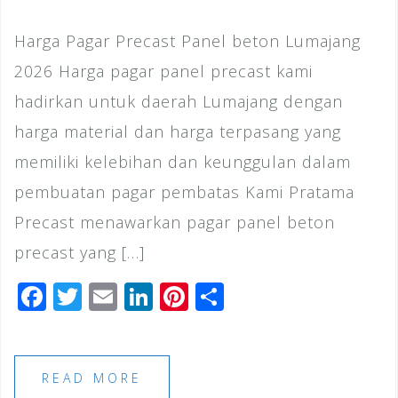
Harga Pagar Precast Panel beton Lumajang
2026 Harga pagar panel precast kami
hadirkan untuk daerah Lumajang dengan
harga material dan harga terpasang yang
memiliki kelebihan dan keunggulan dalam
pembuatan pagar pembatas Kami Pratama
Precast menawarkan pagar panel beton
precast yang […]
F
T
E
Li
Pi
S
a
wi
m
n
n
h
c
tt
ai
k
te
ar
e
e
l
e
r
e
READ MORE